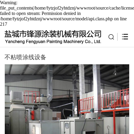
Warning:
file_put_contents(/home/fytzjof2yhtdznj/wwwroot/source/cache/licens
failed to open stream: Permission denied in
/home/fytzjof2yhtdznj/wwwroot/source/model/api.class.php on line
217
不粘喷涂线设备