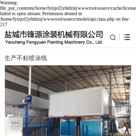
Warning:
file_put_contents(/home/fytzjof2yhtdznj/wwwroot/source/cache/licens
failed to open stream: Permission denied in
/home/fytzjof2yhtdznj/wwwroot/source/model/api.class.php on line
217
生产不粘喷涂线