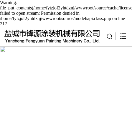
Warning:
file_put_contents(/home/fytzjof2yhtdznj/wwwroot/source/cache/licens
failed to open stream: Permission denied in
/home/fytzjof2yhtdznj/wwwroot/source/model/api.class.php on line
217