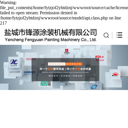
Warning:
file_put_contents(/home/fytzjof2yhtdznj/wwwroot/source/cache/licens
failed to open stream: Permission denied in
/home/fytzjof2yhtdznj/wwwroot/source/model/api.class.php on line
217