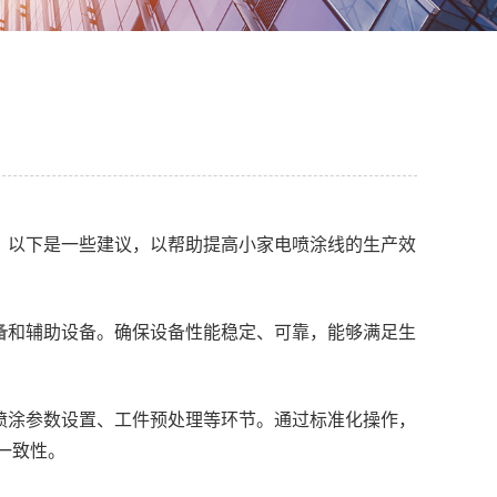
。以下是一些建议，以帮助提高小家电喷涂线的生产效
备
和辅助设备。确保设备性能稳定、可靠，能够满足生
喷涂参数设置、工件预处理等环节。通过标准化操作，
一致性。