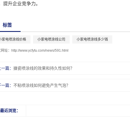
，提升企业竞争力。
标签
小家电喷涂线价格
小家电喷涂线公司
小家电喷涂线多少钱
文网址：
http://www.ycfytu.com/news/591.html
上一篇：
搪瓷喷涂线的效果和持久性如何？
下一篇：
不粘喷涂线如何避免产生气泡？
最近浏览：