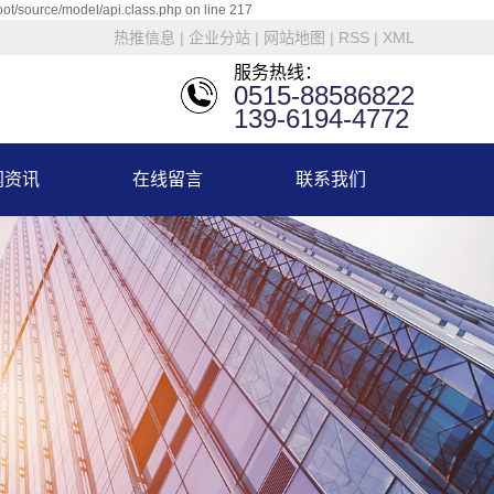
oot/source/model/api.class.php on line 217
热推信息
|
企业分站
|
网站地图
|
RSS
|
XML
服务热线：
0515-88586822
139-6194-4772
闻资讯
在线留言
联系我们
司新闻
业资讯
见问题