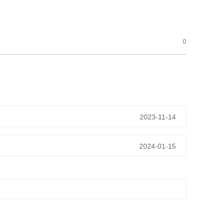
0
2023-11-14
2024-01-15