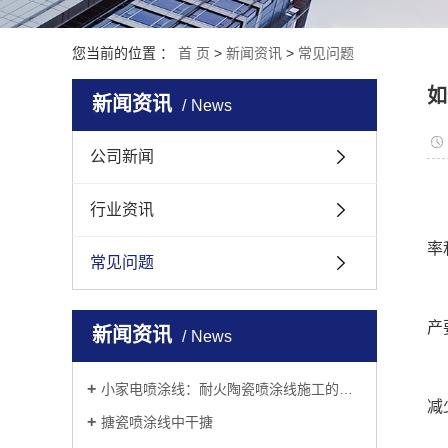
您当前的位置 ：
首 页
>
新闻资讯
>
常见问题
如
新闻资讯
News
公司新闻
行业资讯
率
常见问题
产
新闻资讯
News
小家电喷涂线：耐火陶瓷喷涂线施工的一般规定
减
搪瓷喷涂线中干搪