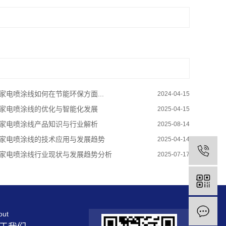
家电喷涂线如何在节能环保方面...
2024-04-15
家电喷涂线的优化与智能化发展
2025-04-15
家电喷涂线产品知识与行业解析
2025-08-14
家电喷涂线的技术应用与发展趋势
2025-04-14
家电喷涂线行业现状与发展趋势分析
2025-07-17
out